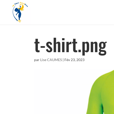
t-shirt.png
par
Lise CAUMES
|
Fév 23, 2023