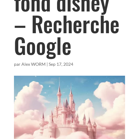
fond disney
– Recherche
Google
par
Alex WORM
|
Sep 17, 2024